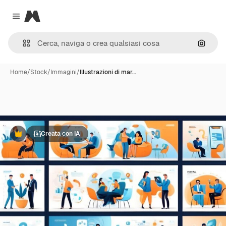
Magnific
Close menu
Cerca 
Home
/
Stock
/
Immagini
/
Illustrazioni di mar…
Creata con IA
Premium