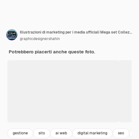
Illustrazioni di marketing per i media ufficiali Mega set Collezione di scene con uomini
graphicdesignershahin
Potrebbero piacerti anche queste foto.
gestione
sito
ai web
digital marketing
seo
ba