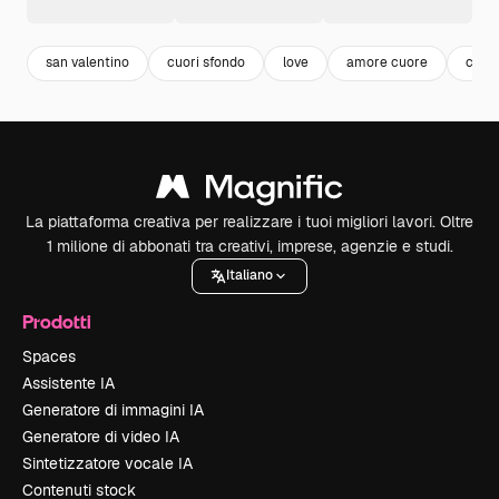
san valentino
cuori sfondo
love
amore cuore
cuor
La piattaforma creativa per realizzare i tuoi migliori lavori. Oltre
1 milione di abbonati tra creativi, imprese, agenzie e studi.
Italiano
Prodotti
Spaces
Assistente IA
Generatore di immagini IA
Generatore di video IA
Sintetizzatore vocale IA
Contenuti stock