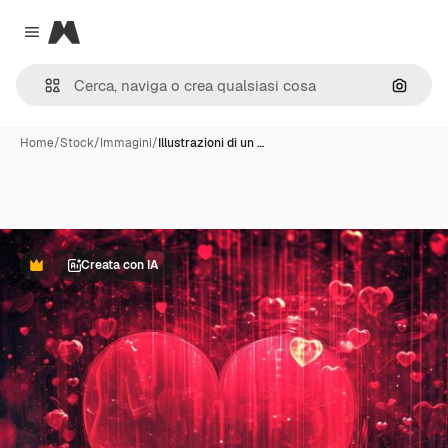
Magnific
Close menu
Cerca 
Home
/
Stock
/
Immagini
/
Illustrazioni di un …
Creata con IA
Premium