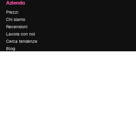
Azienda
Prezzi
Chi siamo
Recensioni
Lavora con noi
Cerca tendenze
Blog
Eventi
Slidesgo
Vendi i tuoi contenuti
Sala stampa
Cerchi magnific.ai
Contattaci
Assistenza clienti
Instagram
YouTube
LinkedIn