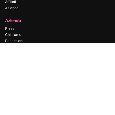
Affiliati
Aziende
Azienda
Prezzi
Chi siamo
Recensioni
Lavora con noi
Cerca tendenze
Blog
Eventi
Slidesgo
Vendi i tuoi contenuti
Sala stampa
Cerchi magnific.ai
Contattaci
Assistenza clienti