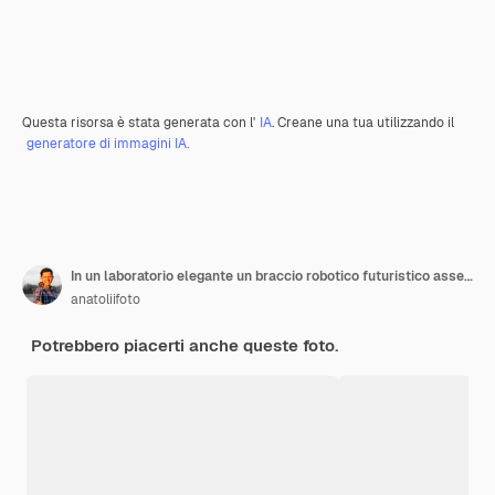
Questa risorsa è stata generata con l'
IA
. Creane una tua utilizzando il
generatore di immagini IA.
In un laboratorio elegante un braccio robotico futuristico assembla in modo intricato macchinari complessi utilizzando tecnologia avanzata e interfacce olografiche IA generativa
anatoliifoto
Potrebbero piacerti anche queste foto.