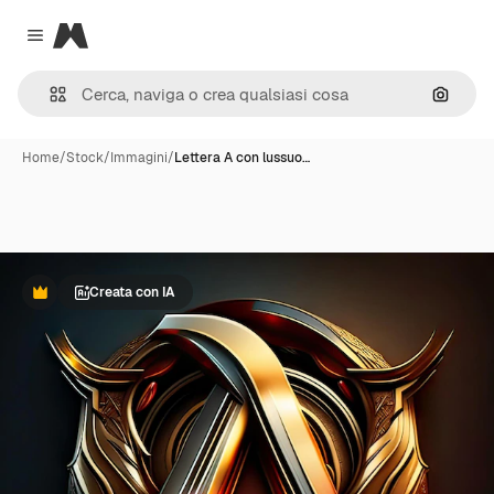
Magnific
Close menu
Cerca 
Home
/
Stock
/
Immagini
/
Lettera A con lussuo…
Creata con IA
Premium