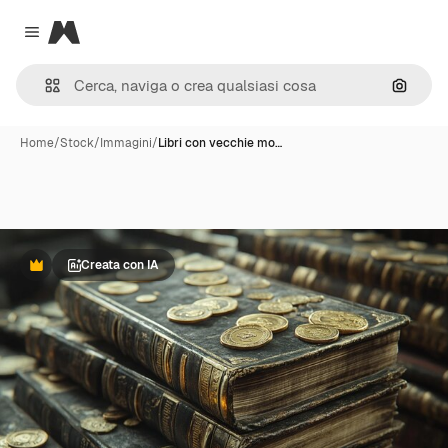
Magnific
Close menu
Cerca 
Home
/
Stock
/
Immagini
/
Libri con vecchie mo…
Creata con IA
Premium