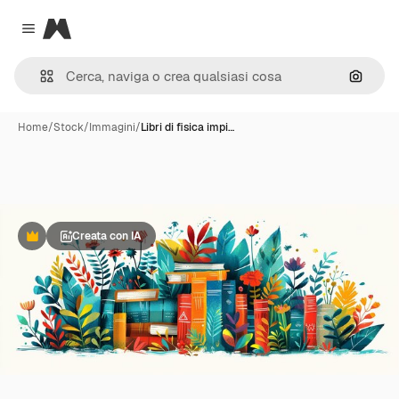
Magnific
Close menu
Cerca 
Home
/
Stock
/
Immagini
/
Libri di fisica impi…
Creata con IA
Premium