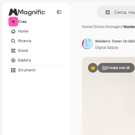
Crea
Home
/
Stock
/
Immagini
/
Maiden
Home
Ricerca
Digital Galaxy
Stock
Esplora
Creata con IA
Strumenti
Premium