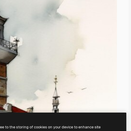
ree to the storing of cookies on your device to enhance site
il
generatore di immagini IA.