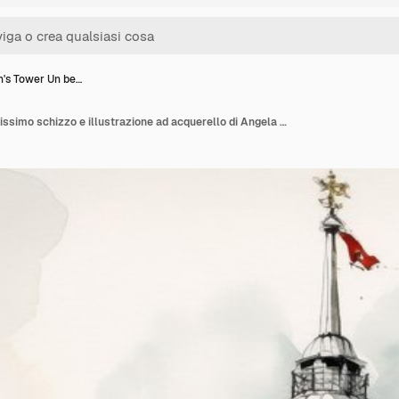
's Tower Un be…
Maiden's Tower Un bellissimo schizzo e illustrazione ad acquerello di Angela Hao