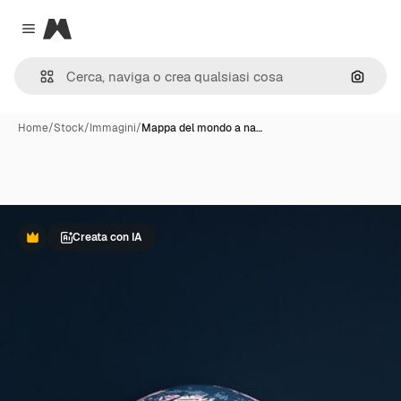
Magnific
Close menu
Cerca 
Home
/
Stock
/
Immagini
/
Mappa del mondo a na…
Creata con IA
Premium