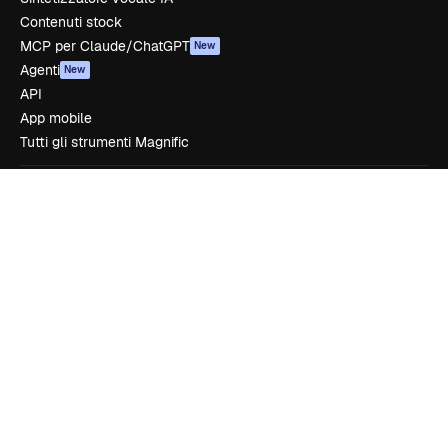
Contenuti stock
MCP per Claude/ChatGPT
New
Agenti
New
API
App mobile
Tutti gli strumenti Magnific
Inizia
Academy
Documentazione
Assistenza
Termini e condizioni
Politica sulla privacy
Originali
New
Politica dei cookie
Centro di fiducia
Affiliati
Aziende