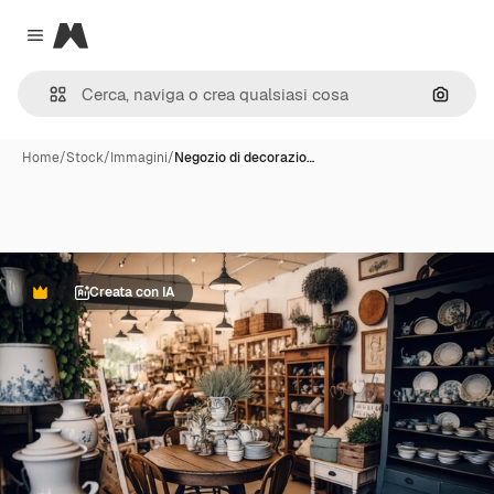
Magnific
Close menu
Cerca 
Home
/
Stock
/
Immagini
/
Negozio di decorazio…
Creata con IA
Premium