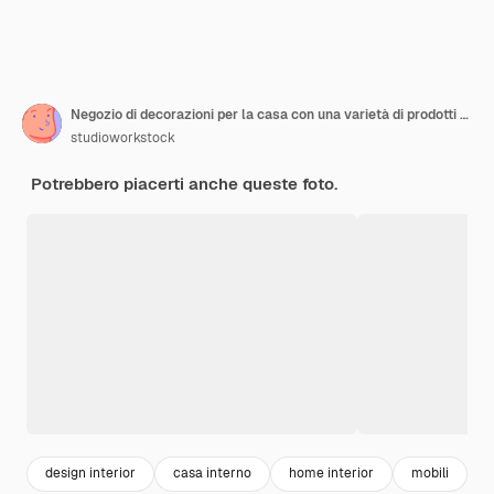
Negozio di decorazioni per la casa con una varietà di prodotti e stili in esposizione
studioworkstock
Potrebbero piacerti anche queste foto.
design interior
casa interno
home interior
mobili
i