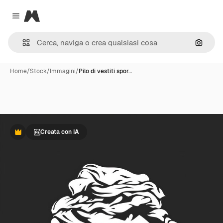
Magnific
Close menu
Cerca 
Home
/
Stock
/
Immagini
/
Pilo di vestiti spor…
Creata con IA
Premium