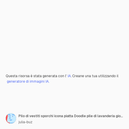
Questa risorsa è stata generata con l'
IA
. Creane una tua utilizzando il
generatore di immagini IA.
Pilo di vestiti sporchi icona piatta Doodle pile di lavanderia giorno simbolo minimo palo di abbigliamento arrugginito
julia-buz