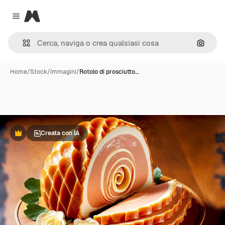
Magnific
Close menu
Cerca 
Home
/
Stock
/
Immagini
/
Rotolo di prosciutto…
Creata con IA
Premium