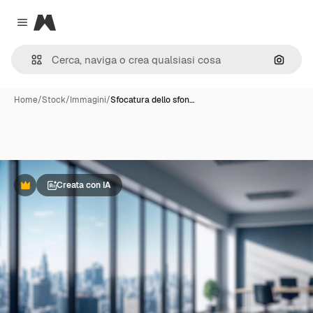
Magnific
Close menu
Cerca 
Home
/
Stock
/
Immagini
/
Sfocatura dello sfon…
Creata con IA
Premium