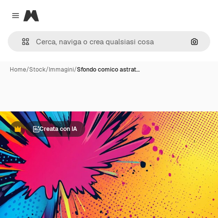
Magnific
Close menu
Cerca 
Home
/
Stock
/
Immagini
/
Sfondo comico astrat…
Creata con IA
Premium