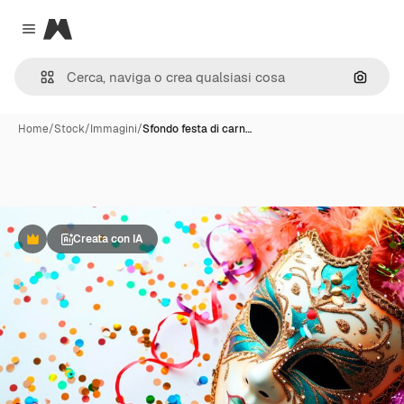
Magnific
Close menu
Cerca 
Home
/
Stock
/
Immagini
/
Sfondo festa di carn…
Creata con IA
Premium