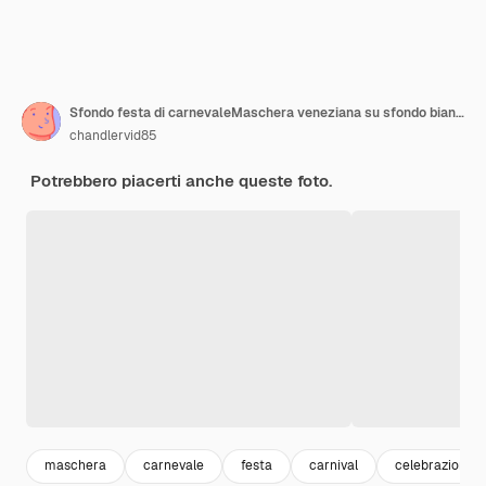
Sfondo festa di carnevaleMaschera veneziana su sfondo bianco con coriandoli Copia spazio
chandlervid85
Potrebbero piacerti anche queste foto.
maschera
carnevale
festa
carnival
celebrazione