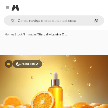
Magnific
Close menu
Cerca 
Home
/
Stock
/
Immagini
/
Siero di vitamina C …
Creata con IA
Premium