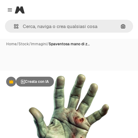
Magnific
Close menu
Cerca 
Home
/
Stock
/
Immagini
/
Spaventosa mano di z…
Creata con IA
Premium