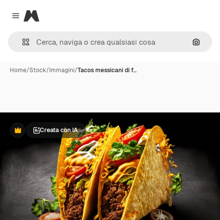
Magnific
Close menu
Cerca 
Home
/
Stock
/
Immagini
/
Tacos messicani di f…
Creata con IA
Premium