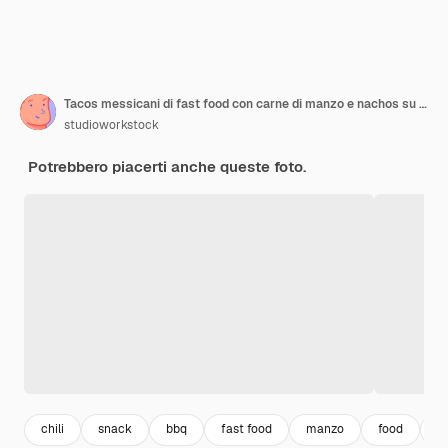
Tacos messicani di fast food con carne di manzo e nachos su sfondo scuro
studioworkstock
Potrebbero piacerti anche queste foto.
chili
snack
bbq
fast food
manzo
food
m