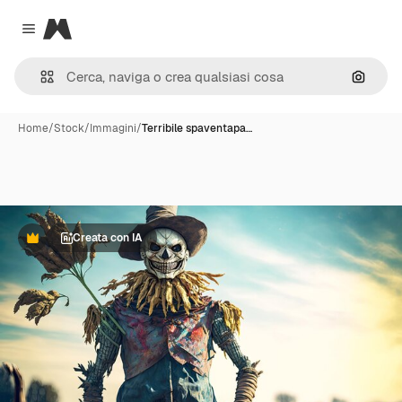
Magnific
Close menu
Cerca 
Home
/
Stock
/
Immagini
/
Terribile spaventapa…
Creata con IA
Premium