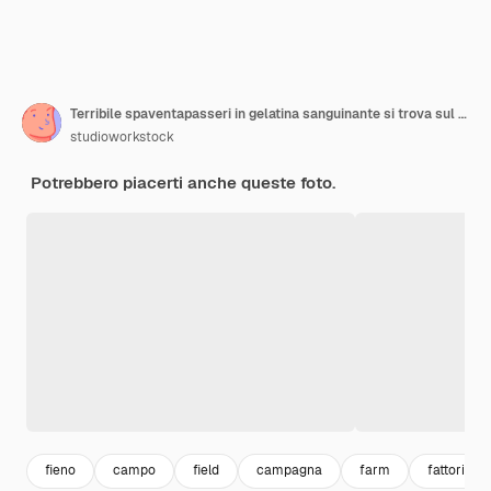
Terribile spaventapasseri in gelatina sanguinante si trova sul campo di zucca
studioworkstock
Potrebbero piacerti anche queste foto.
fieno
campo
field
campagna
farm
fattoria