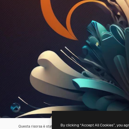
By clicking “Accept All Cookies”, you ag
Questa risorsa è stata generata con l'
IA
. Creane una tua utilizzando 