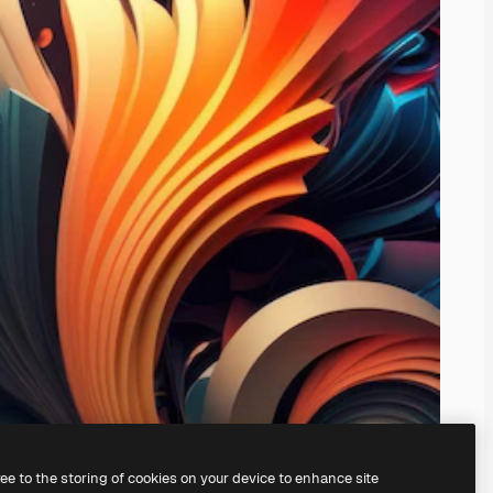
ree to the storing of cookies on your device to enhance site
il
generatore di immagini IA.