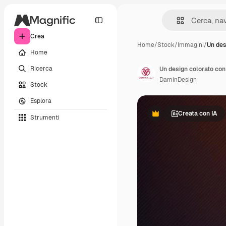
Crea
Home
/
Stock
/
Immagini
/
Un des
Home
Ricerca
Un design colorato con
DaminDesign
Stock
Esplora
Creata con IA
Strumenti
Premium