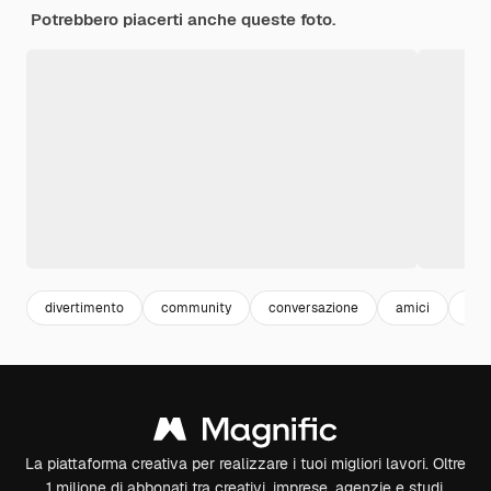
Potrebbero piacerti anche queste foto.
divertimento
community
conversazione
amici
com
La piattaforma creativa per realizzare i tuoi migliori lavori. Oltre
1 milione di abbonati tra creativi, imprese, agenzie e studi.