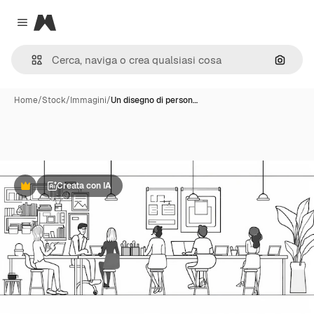
Magnific
Close menu
Cerca 
Home
/
Stock
/
Immagini
/
Un disegno di person…
Creata con IA
Premium