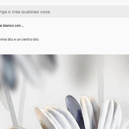
re bianco con …
mme blu e un centro blu