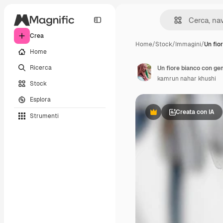
Crea
Home
/
Stock
/
Immagini
/
Un fio
Home
Ricerca
Un fiore bianco con ge
kamrun nahar khushi
Stock
Esplora
Creata con IA
Strumenti
Premium