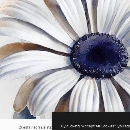
By clicking “Accept All Cookies”, you ag
Questa risorsa è stata generata con l'
IA
. Creane una tua utilizzando 