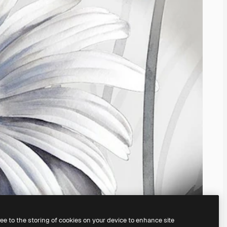
ree to the storing of cookies on your device to enhance site
il
generatore di immagini IA.