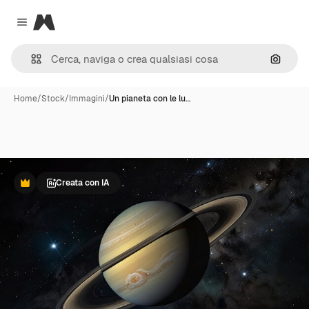
Magnific
Close menu
Cerca 
Home
/
Stock
/
Immagini
/
Un pianeta con le lu…
Creata con IA
Premium