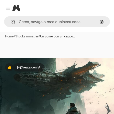
Magnific
Close menu
Cerca 
Home
/
Stock
/
Immagini
/
Un uomo con un cappo…
Creata con IA
Premium