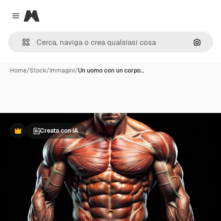
Magnific
Close menu
Cerca 
Home
/
Stock
/
Immagini
/
Un uomo con un corpo…
Creata con IA
Premium