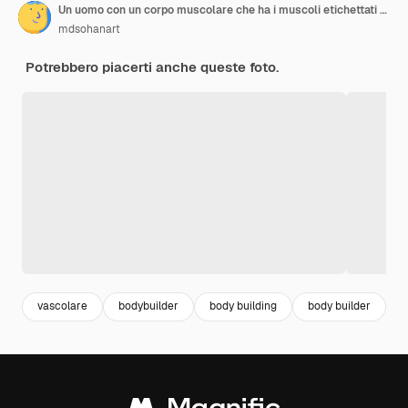
Un uomo con un corpo muscolare che ha i muscoli etichettati con la parola muscolare
mdsohanart
Potrebbero piacerti anche queste foto.
vascolare
bodybuilder
body building
body builder
m