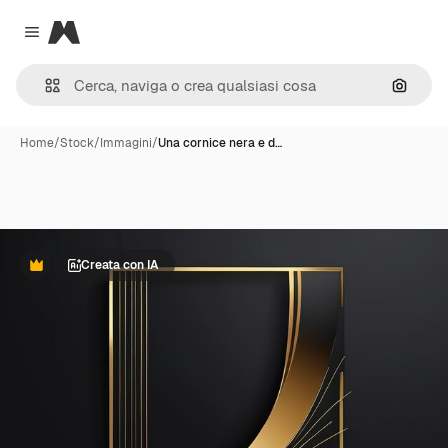
Magnific
Close menu
Cerca 
Home
/
Stock
/
Immagini
/
Una cornice nera e d…
Creata con IA
Premium