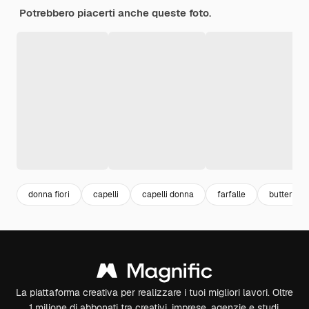
Potrebbero piacerti anche queste foto.
donna fiori
capelli
capelli donna
farfalle
butterfly
La piattaforma creativa per realizzare i tuoi migliori lavori. Oltre
1 milione di abbonati tra creativi, imprese, agenzie e studi.