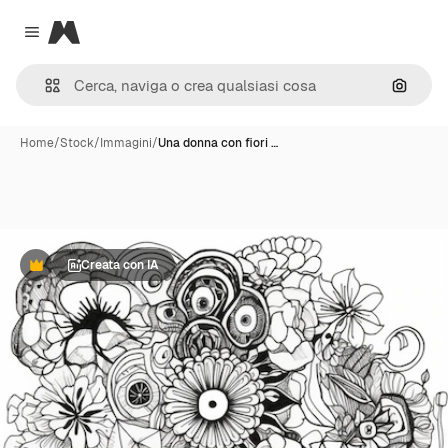
Magnific
Close menu
Cerca 
Home
/
Stock
/
Immagini
/
Una donna con fiori …
Creata con IA
Premium