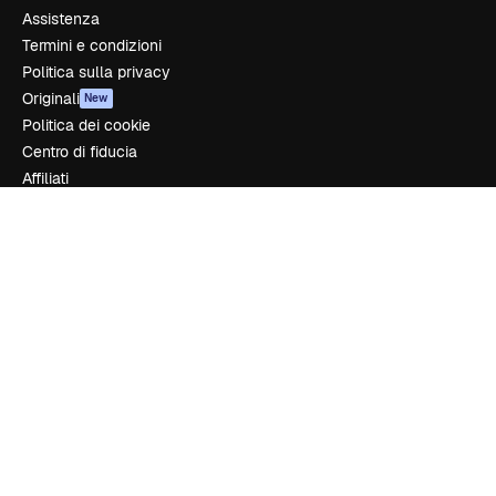
Assistenza
Termini e condizioni
Politica sulla privacy
Originali
New
Politica dei cookie
Centro di fiducia
Affiliati
Aziende
Azienda
Prezzi
Chi siamo
Recensioni
Lavora con noi
Cerca tendenze
Blog
Eventi
Slidesgo