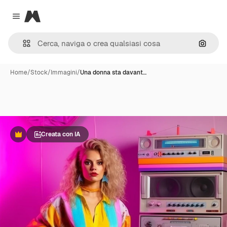
Magnific
Close menu
Cerca 
Home
/
Stock
/
Immagini
/
Una donna sta davant…
Creata con IA
Premium