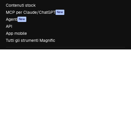
Contenuti stock
MCP per Claude/ChatGPT
New
Agenti
New
API
App mobile
Tutti gli strumenti Magnific
Inizia
Academy
Documentazione
Assistenza
Termini e condizioni
Politica sulla privacy
Originali
New
Politica dei cookie
Centro di fiducia
Affiliati
Aziende