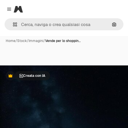
Magnific
Close menu
Cerca 
Home
/
Stock
/
Immagini
/
Vende per lo shoppin…
Creata con IA
Premium