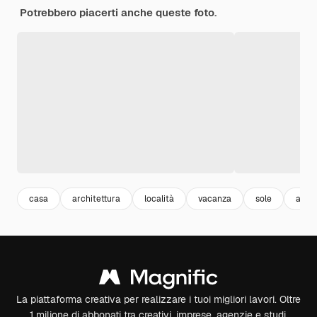
Potrebbero piacerti anche queste foto.
casa
architettura
località
vacanza
sole
acqu
La piattaforma creativa per realizzare i tuoi migliori lavori. Oltre
1 milione di abbonati tra creativi, imprese, agenzie e studi.