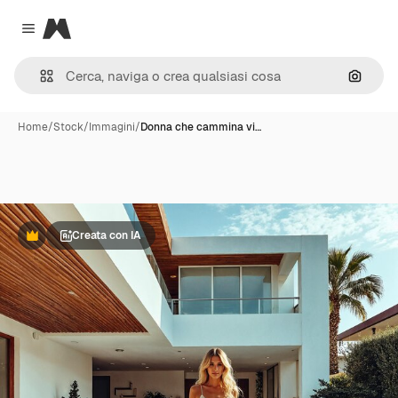
Magnific
Close menu
Cerca 
Home
/
Stock
/
Immagini
/
Donna che cammina vi…
Creata con IA
Premium