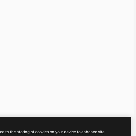
ree to the storing of cookies on your device to enhance site