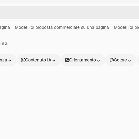
agina
Modelli di proposta commerciale su una pagina
Modelli di b
ina
enza
Contenuto IA
Orientamento
Colore