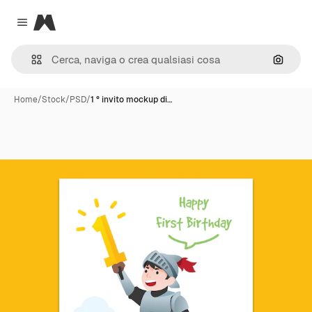
Magnific
Close menu
Cerca 
Home
/
Stock
/
PSD
/
1 ° invito mockup di…