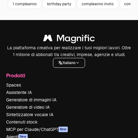
1 compleanno
birthday party
compleanno invito
comple
La piattaforma creativa per realizzare i tuoi migliori lavori. Oltre
1 milione di abbonati tra creativi, imprese, agenzie e studi.
Italiano
Prodotti
Spaces
Assistente IA
Generatore di immagini IA
Generatore di video IA
Sintetizzatore vocale IA
Contenuti stock
MCP per Claude/ChatGPT
New
Agenti
New