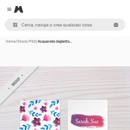
Magnific
Close menu
Cerca 
Home
/
Stock
/
PSD
/
Acquerello biglietto…