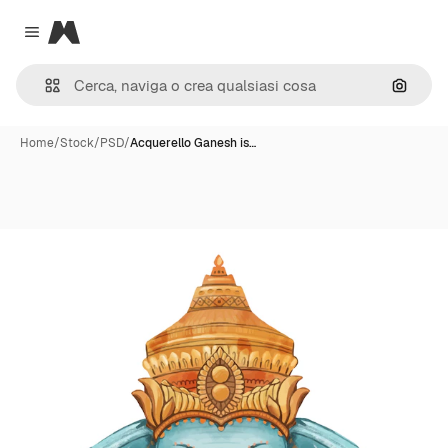
Magnific
Close menu
Cerca 
Home
/
Stock
/
PSD
/
Acquerello Ganesh is…