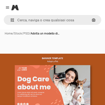
Magnific
Close menu
Cerca 
Home
/
Stock
/
PSD
/
Adotta un modello di…