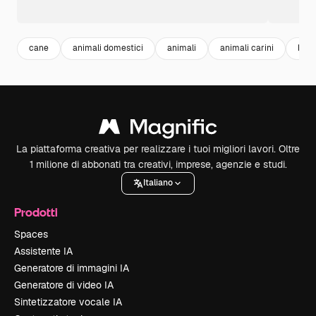
cane
animali domestici
animali
animali carini
ban
La piattaforma creativa per realizzare i tuoi migliori lavori. Oltre
1 milione di abbonati tra creativi, imprese, agenzie e studi.
Italiano
Prodotti
Spaces
Assistente IA
Generatore di immagini IA
Generatore di video IA
Sintetizzatore vocale IA