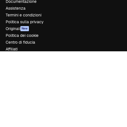
Documentazione
Assistenza
Termini e condizioni
Politica sulla privacy
Originali
New
Politica dei cookie
Centro di fiducia
Affiliati
Aziende
Azienda
Prezzi
Chi siamo
Recensioni
Lavora con noi
Cerca tendenze
Blog
Eventi
Slidesgo