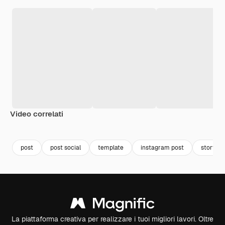
Video correlati
Premium
Premium
post
post social
template
instagram post
story
La piattaforma creativa per realizzare i tuoi migliori lavori. Oltre