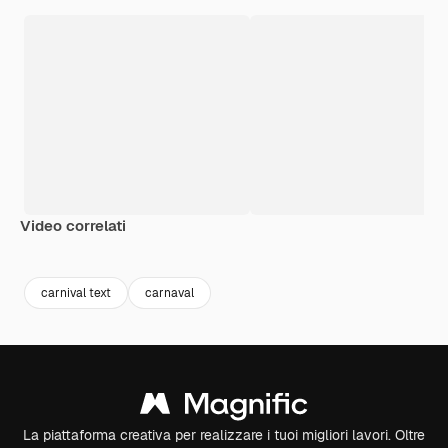
Video correlati
Premium
Premium
carnival text
carnaval
La piattaforma creativa per realizzare i tuoi migliori lavori. Oltre