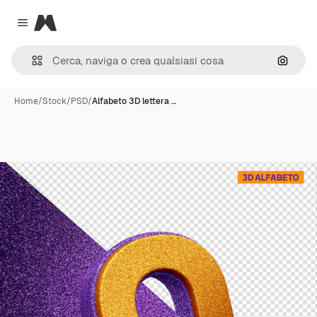
Magnific
Close menu
Cerca 
Home
/
Stock
/
PSD
/
Alfabeto 3D lettera …