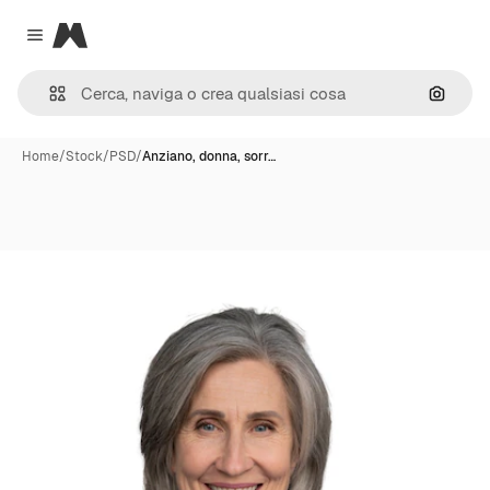
Magnific
Close menu
Cerca 
Home
/
Stock
/
PSD
/
Anziano, donna, sorr…