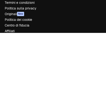
Termini e condizioni
Politica sulla privacy
Originali
New
Politica dei cookie
Centro di fiducia
Affiliati
Aziende
Azienda
Prezzi
Chi siamo
Recensioni
Lavora con noi
Cerca tendenze
Blog
Eventi
Slidesgo
Vendi i tuoi contenuti