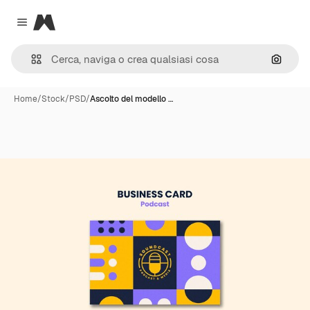
Magnific
Close menu
Cerca 
Home
/
Stock
/
PSD
/
Ascolto del modello …