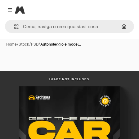
Magnific
Close menu
Cerca 
Home
/
Stock
/
PSD
/
Autonoleggio e model…