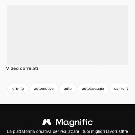
Video correlati
Premium
Premium
driving
automotive
auto
autolavaggio
car rental
La piattaforma creativa per realizzare i tuoi migliori lavori. Oltre