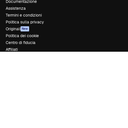
Documentazione
Assistenza
Termini e condizioni
Politica sulla privacy
Originali
New
Politica dei cookie
Centro di fiducia
Affiliati
Aziende
Azienda
Prezzi
Chi siamo
Recensioni
Lavora con noi
Cerca tendenze
Blog
Eventi
Slidesgo