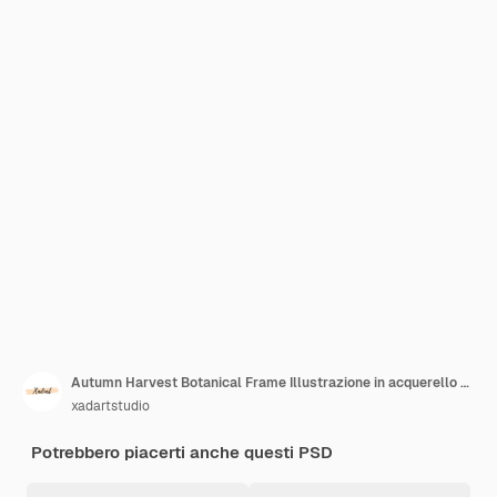
Autumn Harvest Botanical Frame Illustrazione in acquerello di zucche, zucche e varie piante autunnali che formano un confine decorativo
xadartstudio
Potrebbero piacerti anche questi PSD