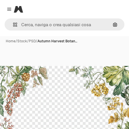
Magnific
Close menu
Cerca 
Home
/
Stock
/
PSD
/
Autumn Harvest Botan…