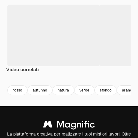
Video correlati
Premium
Premium
Generato dall'IA
Premium
Premium
Generato da
rosso
autunno
natura
verde
sfondo
arancion
La piattaforma creativa per realizzare i tuoi migliori lavori. Oltre