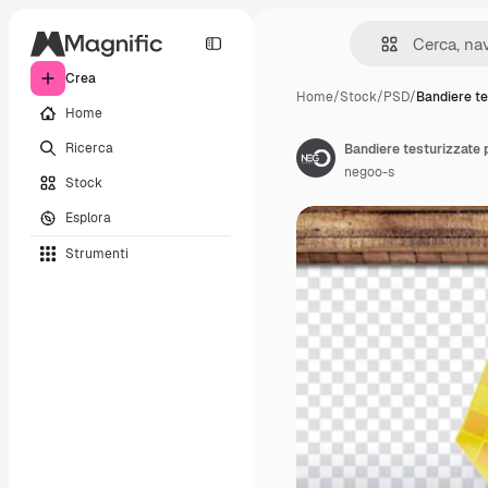
Crea
Home
/
Stock
/
PSD
/
Bandiere te
Home
Ricerca
Bandiere testurizzate p
negoo-s
Stock
Esplora
Strumenti