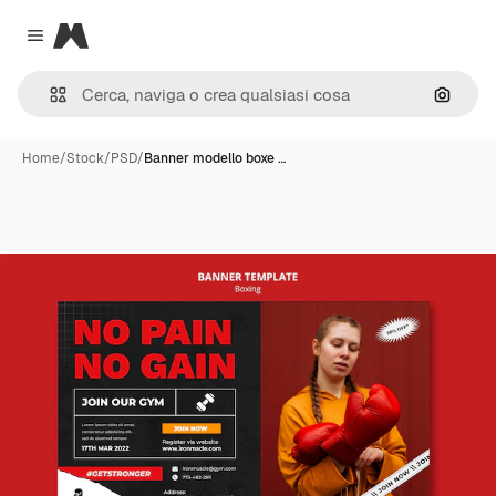
Magnific
Close menu
Cerca 
Home
/
Stock
/
PSD
/
Banner modello boxe …