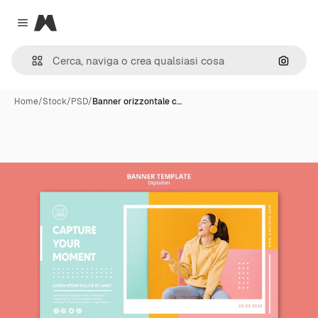
Magnific
Close menu
Cerca 
Home
/
Stock
/
PSD
/
Banner orizzontale c…