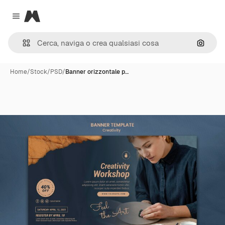
Magnific
Close menu
Cerca 
Home
/
Stock
/
PSD
/
Banner orizzontale p…