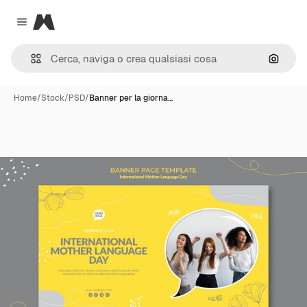
Magnific
Close menu
Cerca 
Home
/
Stock
/
PSD
/
Banner per la giorna…