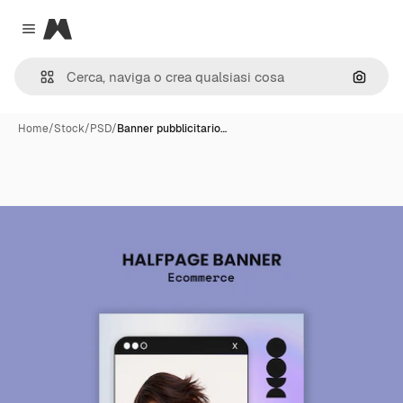
Magnific
Close menu
Cerca 
Home
/
Stock
/
PSD
/
Banner pubblicitario…