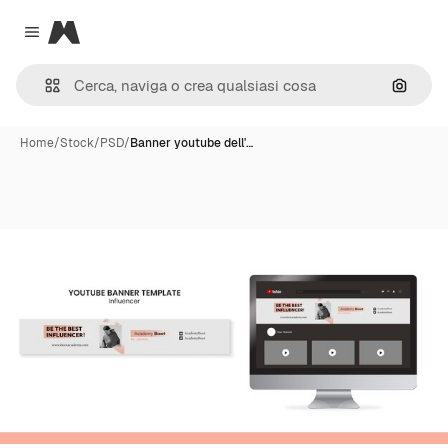
Magnific
Close menu
Cerca 
Home
/
Stock
/
PSD
/
Banner youtube dell'…