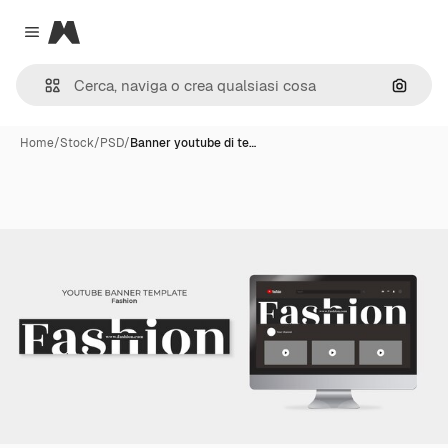
Magnific
Close menu
Cerca 
Home
/
Stock
/
PSD
/
Banner youtube di te…