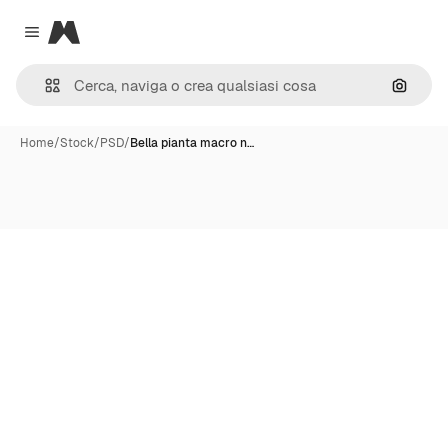
Magnific
Close menu
Cerca 
Home
/
Stock
/
PSD
/
Bella pianta macro n…