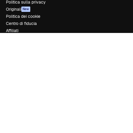
Politica sulla privacy
Originali
New
Politica dei cookie
Centro di fiducia
Affiliati
Aziende
Azienda
Prezzi
Chi siamo
Recensioni
Lavora con noi
Cerca tendenze
Blog
Eventi
Slidesgo
Vendi i tuoi contenuti
Sala stampa
Cerchi magnific.ai