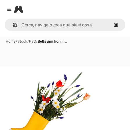
Magnific
Close menu
Cerca 
Home
/
Stock
/
PSD
/
Bellissimi fiori in …